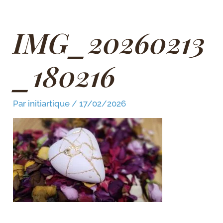
Aller
au
contenu
IMG_20260213
_180216
Par
initiartique
/
17/02/2026