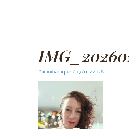
Aller
au
contenu
IMG_202602
Par
initiartique
/
17/02/2026